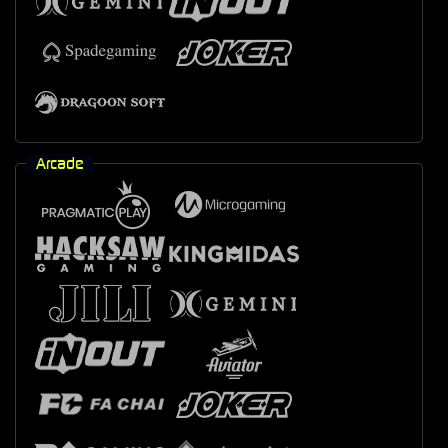
Arcade