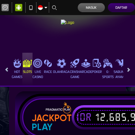
MASUK
DAFTAR
HOT
SLOTS
LIVE
RACE
OLAHRAGA
CRASH
ARCADE
POKER
E-
SABUNG
PROM
GAMES
CASINO
GAME
SPORTS
AYAM
IDR
12,685,
JACKPOT
PLAY