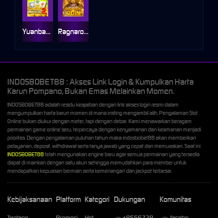
Yuanbao Mahjong2
Ragnarok Odin
INDOSBOBET88 : Akses Link Login & Kumpulkan Harta
Karun Pompano, Bukan Emas Melainkan Momen.
INDOSBOBET88 adalah residu keajaiban dengan link akses login resmi dalam
mengumpulkan harta karun momen di mana insting mengambil alih. Pengalaman Slot
Online bukan diukur dengan meter, tapi dengan debar. Kami menawarkan beragam
permainan game online seru, terpercaya dengan kenyamanan dan keamanan menjadi
prioritas. Dengan pengalaman puluhan tahun maka indosbobet88 akan memberikan
pelayanan, deposit, withdrawal serta tanya jawab yang cepat dan memuaskan. Saat ini
INDOSBOBET88
telah mengunakan engine baru agar semua permainan yang tersedia
dapat di mainkan dengan satu akun sehingga memudahkan para member untuk
mendapatkan kepuasan bermain serta kemenangan dan jackpot terbesar.
Kebijaksanaan
Platform
Kategori
Dukungan
Komunitas
Tentang
Promosi
Hot
+8556738
facebo