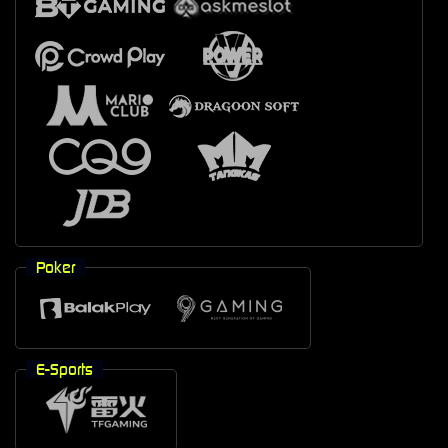
Poker
E-Sports