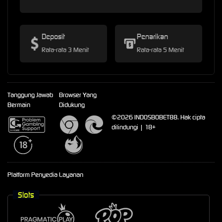
Deposit
Penarikan
Rata-rata 3 Menit
Rata-rata 5 Menit
Tanggung Jawab
Browser Yang
Bermain
Didukung
©2026 INDOSBOBET88. Hak cipta
dilindungi | 18+
Platform Penyedia Layanan
Slots