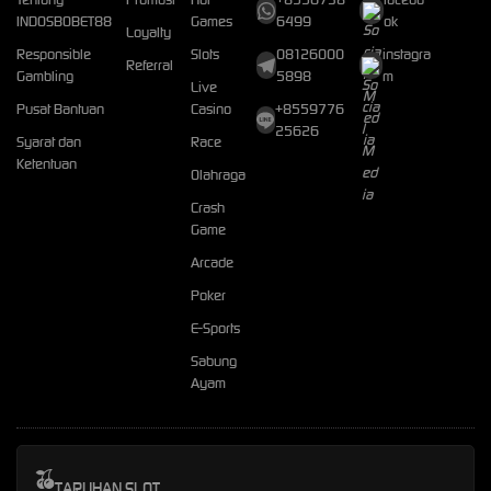
INDOSBOBET88
Games
6499
ok
Loyalty
Responsible
Slots
08126000
instagra
Referral
Gambling
5898
m
Live
Pusat Bantuan
Casino
+8559776
25626
Syarat dan
Race
Ketentuan
Olahraga
Crash
Game
Arcade
Poker
E-Sports
Sabung
Ayam
TARUHAN SLOT